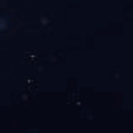
678体育[678.com]678体育足球官网,678体育网页版
快速注册链接入口,678体育APP下载📱、足球篮球直
播平台首页及登录网址,通过不断完善平台功能与优化
界面设计,为用户提供更加便捷的操作体验与丰富的赛
事互动内容.
导航
关于
678体育
产品汇总
行业资讯
服务方向
沟通
678体育官网