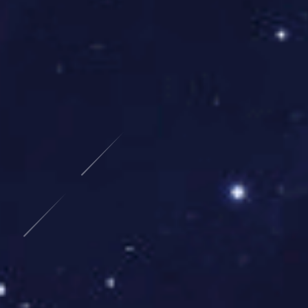
身实力的平台，也是展示团队风采的重要舞台。
3、区域防守策略应用
区域防守策略在具体应用中，需要结合实际情况灵活调
整。例如，在一场重要比赛中，如果对方是一支擅长迅
速突破防线的球队，上海攀岩队就需要加强其后卫线的
沟通与协作，以便及时做出反应并封堵潜在威胁。同
时，根据实时数据监测，对方选手表现也能够帮助教练
组做出即时战术调整，从而提升胜算。
此外，在一些特殊情况下，例如天气因素或突发事件导
致原定计划无法执行时，区域防守策略显得尤为重要。
此时，全队需要迅
678体育官网
速集结力量，共同商讨
替代措施，以确保计划能够顺利开展。而这种灵活性正
是建立在平时训练时不断磨合与相互信任之上的结果。