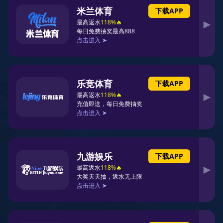
产品汇总
首页
OUR CASES
上海攀岩队区域防守策略解析与攀岩热点的
深度探讨
2026-05-25