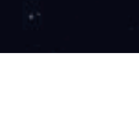
网站地图
SiteMap
沟通
678体育官网
13027547352
measurableundefined
哈尔滨市南岗区永和街72号1层