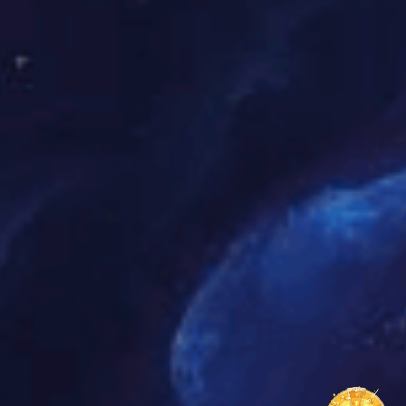
总之，通过合理运用区域防守策略，不仅能增强整个团
队在比赛中的凝聚力，还能有效提高响应速度，为赢得
关键赛事提供保障。在这方面，上海攀岩队无疑已经走
在了全国前列，并逐渐形成了一套独特且行之有效的方
法论。
4、未来发展方向
展望未来，上海攀岩队的发展潜力依然巨大。一方面，
可以通过引入更多先进科技，比如虚拟现实（VR）系
统以及大数据分析工具，从而进一步优化训练效果。这
些新技术可以帮助选手更直观地理解自己的不足，从而
实现更精确的目标设定与改进方法。
另一方面，加强国内外交流也是非常重要的一环。通过
组织国际友谊赛、邀请国外知名教练授课等方式，不仅
能够开拓视野，还能学习到先进理念与技术，为提升整