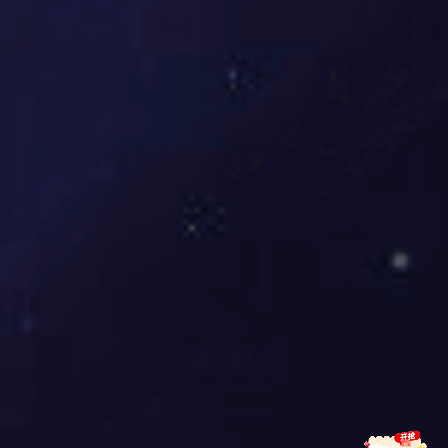
全球化背景下的新机遇。
最终，我们期待着未来能够看到越来越多年轻人在这项
运动中崭露头角，为推动中国乃至全球范围内的攀岩事
业贡献力量。而作为其中的重要代表之一，上海攀岩队
必将在此过程中继续发挥先锋作用，引领行业走向更加
辉煌的新篇章。
上一篇
下一篇