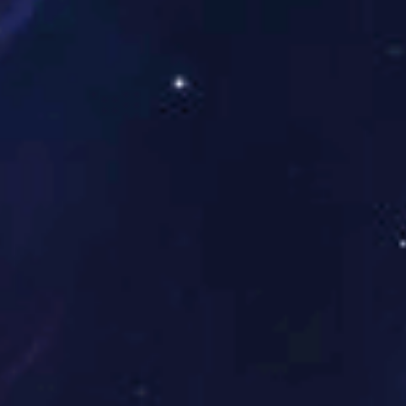
随着攀岩运动在中国逐渐普及，各类攀岩热点如雨后春
笋般涌现。首先，我们可以看到的是城市中心区内的小
型室内攀岩馆，它们通常具备丰富多样的路线设置，非
常适合初学者和业余爱好者。这些地方不仅吸引了大量
新手，还逐渐形成了一种社交氛围，使得更多的人愿意
投入到这一运动中来。
其次，一些大型户外攀岩基地则展现出了另一番风貌。
这些地点通常拥有天然石壁，以及各种难度等级满足不
同层次选手需求。在这里，不仅能享受自然之美，还能
够通过挑战自我来提升技艺。因此，越来越多专业选手
选择前往这些基地进行强化训练。
最后，还有一些竞技性较强的大型赛事举办地点，如世
锦赛等专业级别比赛场馆。这些地点常常采用高科技设
备进行路线设计，并配备专业裁判团队，以确保比赛公
正。因此，对于上海攀岩队而言，这些热点既是锻炼自